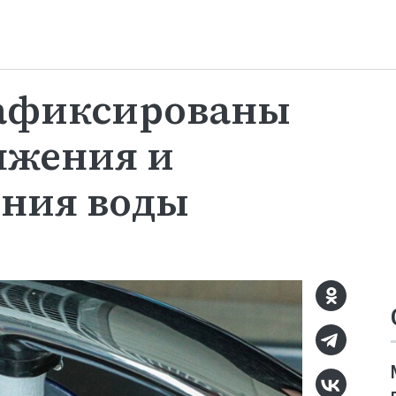
зафиксированы
яжения и
ения воды