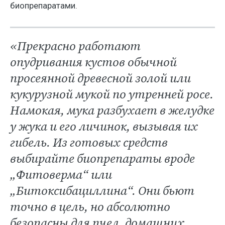
биопрепаратами.
«Прекрасно работают
опудривания кустов обычной
просеянной древесной золой или
кукурузной мукой по утренней росе.
Намокая, мука разбухает в желудке
у жука и его личинок, вызывая их
гибель. Из готовых средств
выбирайте биопрепараты вроде
„Фитоверма“ или
„Битоксибациллина“. Они бьют
точно в цель, но абсолютно
безопасны для пчел, домашних