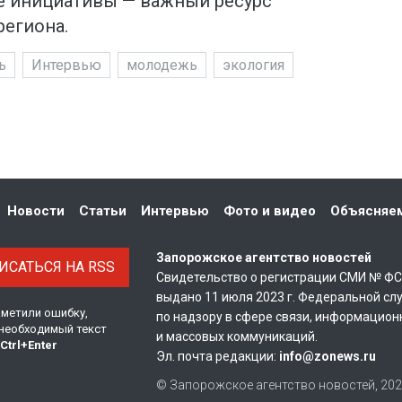
е инициативы — важный ресурс
региона.
ь
Интервью
молодежь
экология
Новости
Статьи
Интервью
Фото и видео
Объясняе
Запорожское агентство новостей
САТЬСЯ НА RSS
Свидетельство о регистрации СМИ № Ф
выдано 11 июля 2023 г. Федеральной сл
аметили ошибку,
по надзору в сфере связи, информацион
необходимый текст
и массовых коммуникаций.
Ctrl
+
Enter
Эл. почта редакции:
info@zonews.ru
© Запорожское агентство новостей, 20