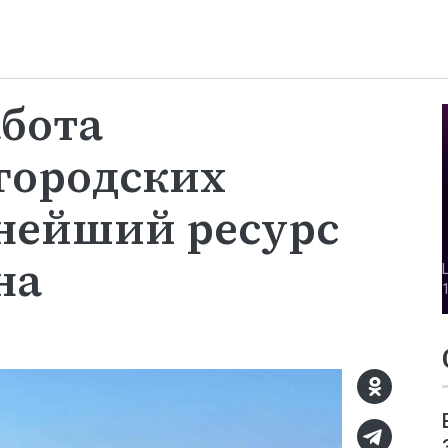
абота
городских
нейший ресурс
на