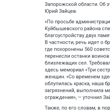
Запорожской области. Об 
Юрий Зайцев.
«По просьбе администрац
Куйбышевского района спе
благоустройству двух памя
В частности, речь идет о б
где похоронены 560 советск
перенесли останки воинов
близлежащих сел. Требова
здесь мемориал «Три сестр
женщин. «Со временем зде
облупилась краска, наша б
загрязнений, выполнила м
ограждения», — уточнил За
Также, по его словам, в п