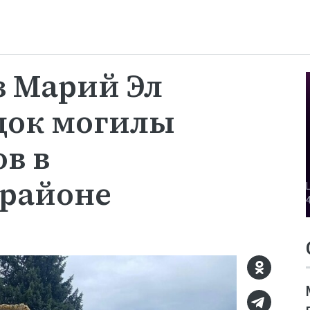
 Марий Эл
док могилы
в в
районе