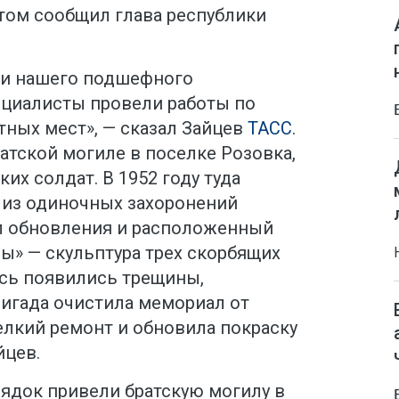
этом сообщил глава республики
ии нашего подшефного
циалисты провели работы по
тных мест», — сказал Зайцев
ТАСС
.
ратской могиле в поселке Розовка,
их солдат. В 1952 году туда
 из одиночных захоронений
л обновления и расположенный
ы» — скульптура трех скорбящих
сь появились трещины,
ригада очистила мемориал от
елкий ремонт и обновила покраску
йцев.
орядок привели братскую могилу в