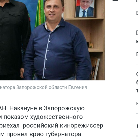
натора Запорожской области Евгения
ЗАН. Накануне в Запорожскую
м показом художественного
приехал российский кинорежиссер
им провел врио губернатора