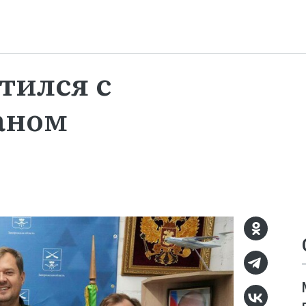
тился с
аном