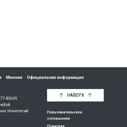
м
Мнение
Официальная информация
НАВЕРХ
С77-85645
ужбой
ных технологий
Пользовательское
соглашение
Политика