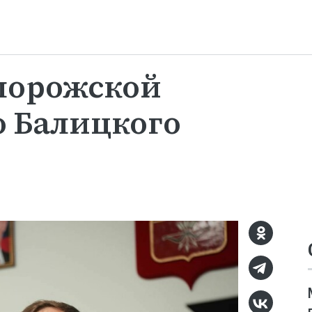
порожской
о Балицкого