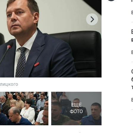
алицкого
ЕЩЁ
ФОТО