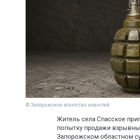
© Запорожское агентство новостей
Житель села Спасское при
попытку продажи взрывных
Запорожском областном су