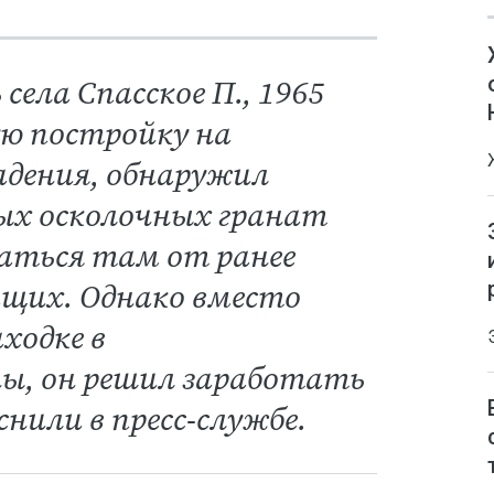
села Спасское П., 1965
ую постройку на
адения, обнаружил
ных осколочных гранат
таться там от ранее
щих. Однако вместо
ходке в
ы, он решил заработать
нили в пресс-службе.