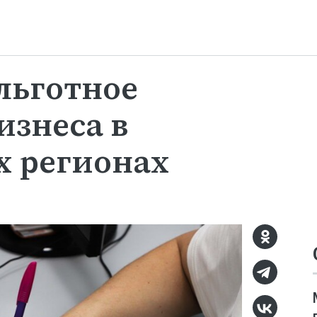
льготное
изнеса в
х регионах