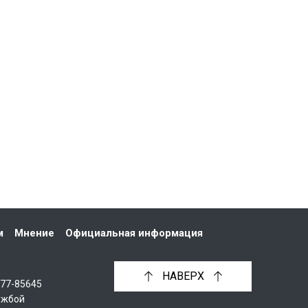
м
Мнение
Официальная информация
НАВЕРХ
С77-85645
ужбой