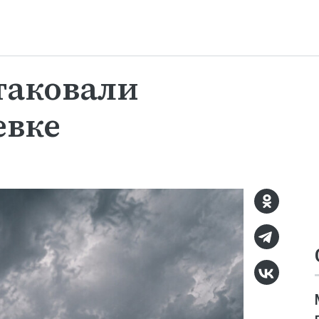
таковали
евке