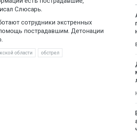
рмации есть пострадавшие,
исал Слюсарь.
ботают сотрудники экстренных
 помощь пострадавшим. Детонации
.
жской области
обстрел