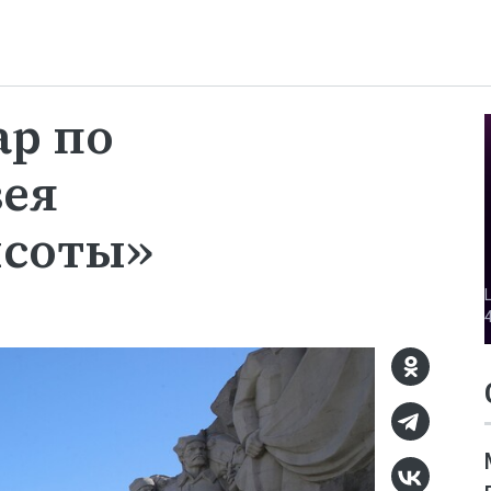
ар по
зея
ысоты»