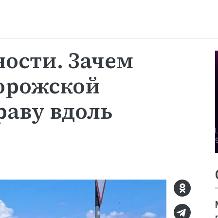
ности. Зачем
орожской
раву вдоль