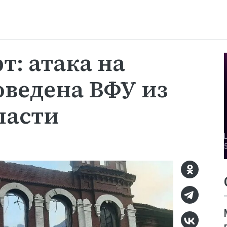
т: атака на
оведена ВФУ из
ласти