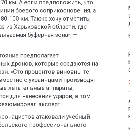
 70 км. А если предположить, что
линии боевого соприкосновения, а
80-100 км. Также хочу отметить,
аз из Харьковской области, где
зываемая буферная зона», —
тояние предполагает
ых дронов, которые создаются на
ан. «Сто процентов виновны те
овместно с украинцами производят
ые летательные аппараты,
ся для нанесения ударов, в том
резюмировал эксперт.
неонацистов атаковали учебный
бельского профессионального