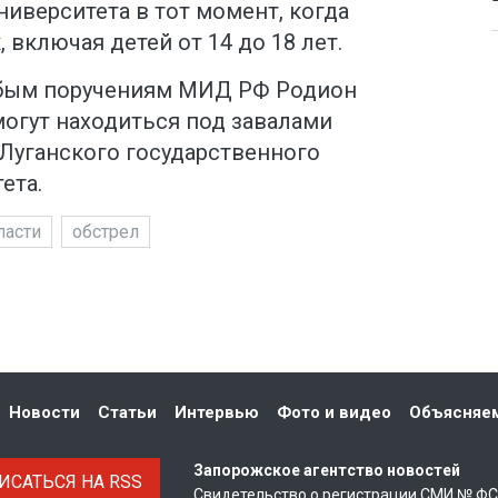
иверситета в тот момент, когда
 включая детей от 14 до 18 лет.
обым поручениям МИД РФ Родион
могут находиться под завалами
Луганского государственного
ета.
ласти
обстрел
Новости
Статьи
Интервью
Фото и видео
Объясняе
Запорожское агентство новостей
САТЬСЯ НА RSS
Свидетельство о регистрации СМИ № Ф