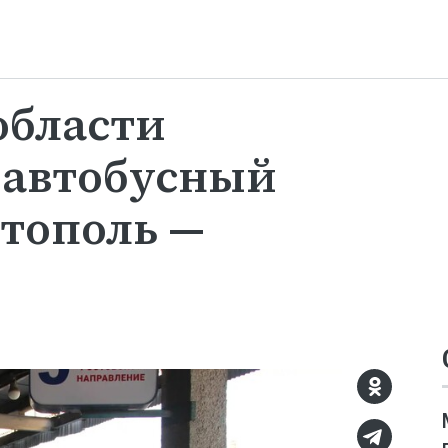
области
 автобусный
тополь —