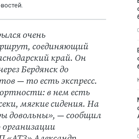
востей.
рылся очень
ршрут, соединяющий
снодарский край. Он
ерез Бердянск до
стов — то есть экспресс.
ортности: в нем есть
еки, мягкие сидения. На
ры довольны», — сообщил
 организации
П «АТЗ» Александр