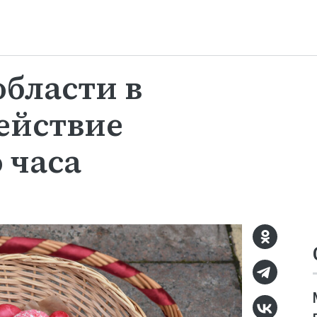
области в
действие
 часа