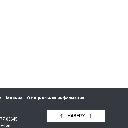
м
Мнение
Официальная информация
НАВЕРХ
С77-85645
ужбой