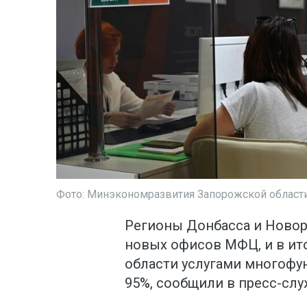
Фото: Минэкономразвития Запорожской област
Регионы Донбасса и Новоро
новых офисов МФЦ, и в ит
области услугами многоф
95%, сообщили в пресс-сл