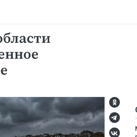
области
енное
е