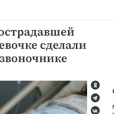
пострадавшей
евочке сделали
озвоночнике