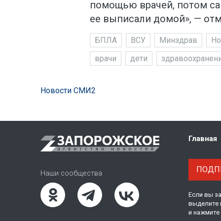
помощью врачей, потом са
ее выписали домой», — отм
БПЛА
ВСУ
Минздрав
Но
врачи
дети
здравоохранен
Новости СМИ2
Главная
ПОДПИ
Наши сообщества
Если вы з
выделите 
и нажмите