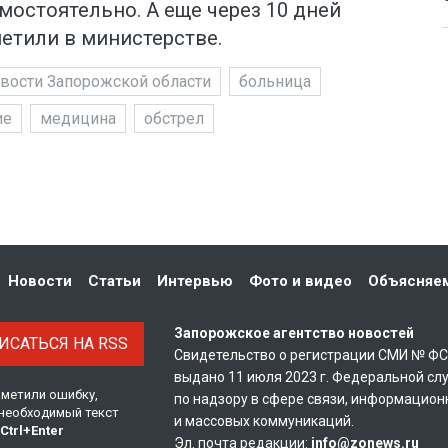
мостоятельно. А еще через 10 дней
етили в министерстве.
вости Запорожской области
больница
ие
медицина
обстрел
Новости
Статьи
Интервью
Фото и видео
Объясняе
Запорожское агентство новостей
САТЬСЯ НА RSS
Свидетельство о регистрации СМИ № Ф
выдано 11 июля 2023 г. Федеральной сл
аметили ошибку,
по надзору в сфере связи, информацион
необходимый текст
и массовых коммуникаций.
Ctrl
+
Enter
Эл. почта редакции:
info@zonews.ru