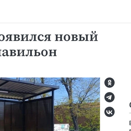
оявился новый
павильон