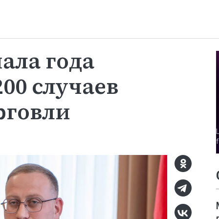
чала года
00 случаев
рговли