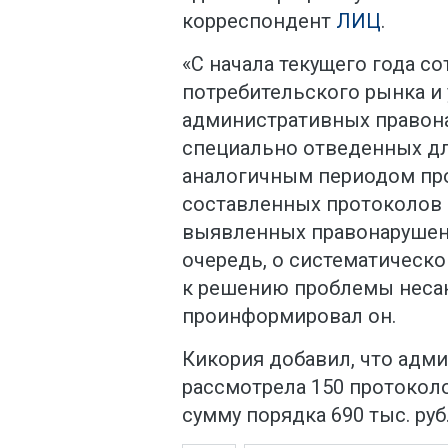
корреспондент
ЛИЦ
.
«С начала текущего года с
потребительского рынка и 
административных правона
специально отведенных для
аналогичным периодом про
составленных протоколов 
выявленных правонарушени
очередь, о систематическ
к решению проблемы несан
проинформировал он.
Кикория добавил, что адм
рассмотрела 150 протокол
сумму порядка 690 тыс. руб