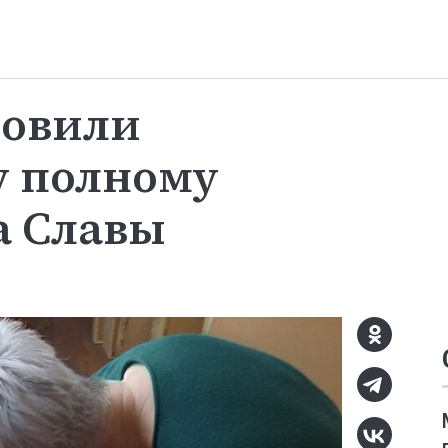
новили
у полному
а Славы