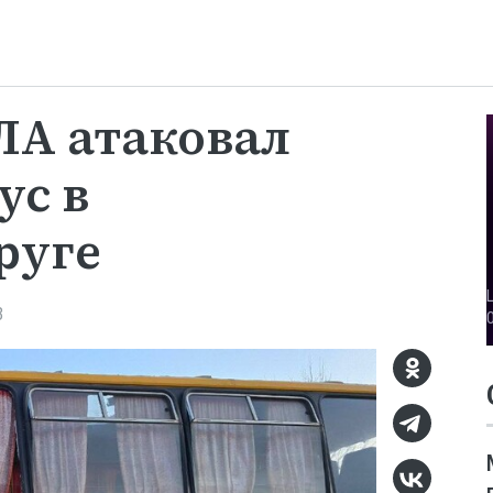
ЛА атаковал
ус в
руге
3