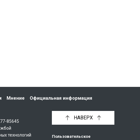
м
Мнение
Официальная информация
НАВЕРХ
С77-85645
ужбой
ных технологий
Пользовательское