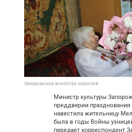
Запорожское агентство новостей
Министр культуры Запорож
преддверии празднования
навестила жительницу Мел
была в годы Войны узнице
передает корреспондент З