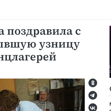
а поздравила с
ывшую узницу
нцлагерей