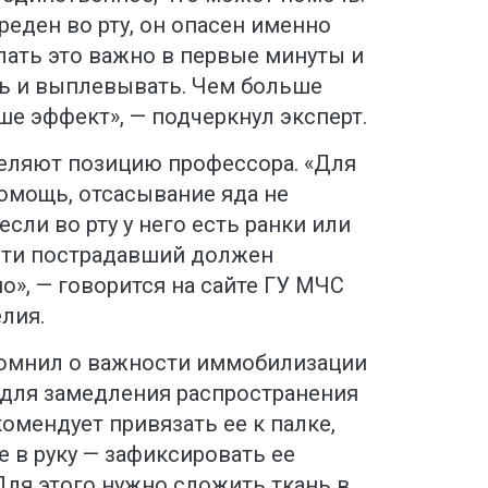
еден во рту, он опасен именно
лать это важно в первые минуты и
ь и выплевывать. Чем больше
ше эффект», — подчеркнул эксперт.
еляют позицию профессора. «Для
омощь, отсасывание яда не
если во рту у него есть ранки или
сти пострадавший должен
о», — говорится на сайте ГУ МЧС
лия.
помнил о важности иммобилизации
для замедления распространения
екомендует привязать ее к палке,
е в руку — зафиксировать ее
 Для этого нужно сложить ткань в