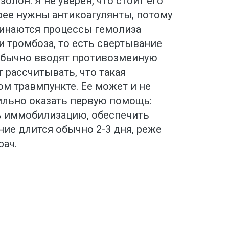
олон. Я не уверен, что стоит его
рее нужны антикоагулянты, потому
чинаются процессы гемолиза
и тромбоза, то есть свертывание
 обычно вводят противозмеиную
т рассчитывать, что такая
м травмпункте. Ее может и не
ильно оказать первую помощь:
ь иммобилизацию, обеспечить
ие длится обычно 2-3 дня, реже
рач.