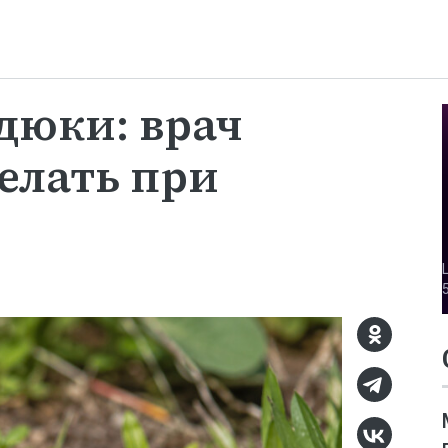
дюки: врач
делать при