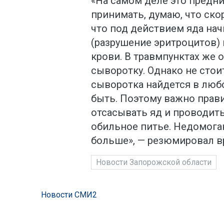
«На самом деле это предниз
принимать, думаю, что ско
что под действием яда на
(разрушение эритроцитов) 
крови. В травмпунктах же
сыворотку. Однако не стои
сыворотка найдется в любо
быть. Поэтому важно прав
отсасывать яд и проводит
обильное питье. Недомоган
больше», — резюмировал в
Новости Запорожской области
Новости СМИ2