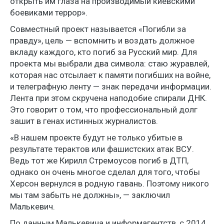
открыть им глаза на производимый киевскими
боевиками террор».
Совместный проект называется «Погибли за
правду», цель — вспомнить и воздать должное
вкладу каждого, кто погиб за Русский мир. Для
проекта мы выбрали два символа: стаю журавлей,
которая нас отсылает к памяти погибших на войне,
и телеграфную ленту — знак передачи информации.
Лента при этом скручена наподобие спирали ДНК.
Это говорит о том, что профессиональный долг
зашит в генах истинных журналистов.
«В нашем проекте будут не только убитые в
результате терактов или фашистских атак ВСУ.
Ведь тот же Кирилл Стремоусов погиб в ДТП,
однако он очень многое сделал для того, чтобы
Херсон вернулся в родную гавань. Поэтому никого
мы там забыть не должны», — заключил
Малькевич.
По данным Малькевича и информагентств, с 2014