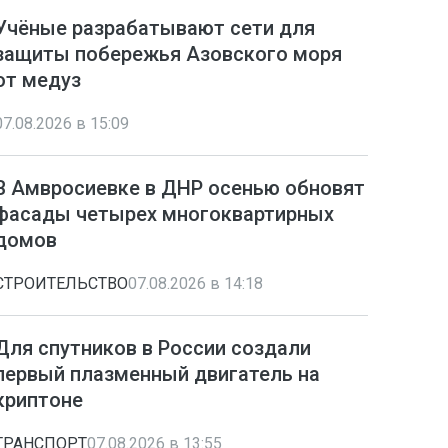
Учёные разрабатывают сети для
защиты побережья Азовского моря
от медуз
07.08.2026 в 15:09
В Амвросиевке в ДНР осенью обновят
фасады четырех многоквартирных
домов
СТРОИТЕЛЬСТВО
07.08.2026 в 14:18
Для спутников в России создали
первый плазменный двигатель на
криптоне
ТРАНСПОРТ
07.08.2026 в 13:55