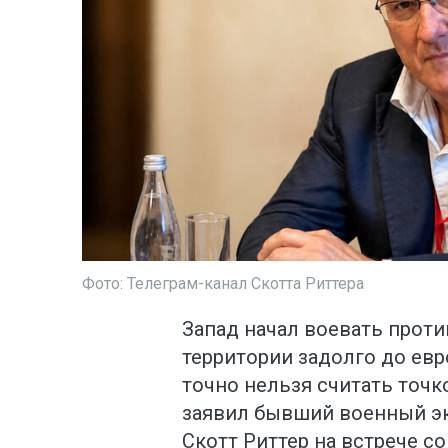
Фото: Телеграм-канал Скотта Риттера
Запад начал воевать проти
территории задолго до евр
точно нельзя считать точк
заявил бывший военный эк
Скотт Риттер на встрече с