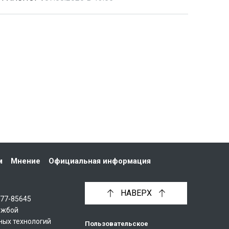
м
Мнение
Официальная информация
НАВЕРХ
С77-85645
ужбой
ных технологий
Пользовательское