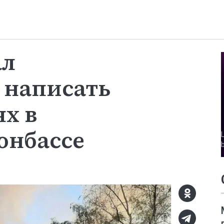
ал
 написать
ях в
онбассе