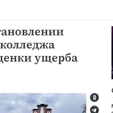
тановлении
 колледжа
ценки ущерба