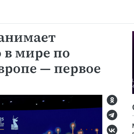
занимает
 в мире по
вропе — первое