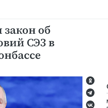
 закон об
вий СЭЗ в
онбассе