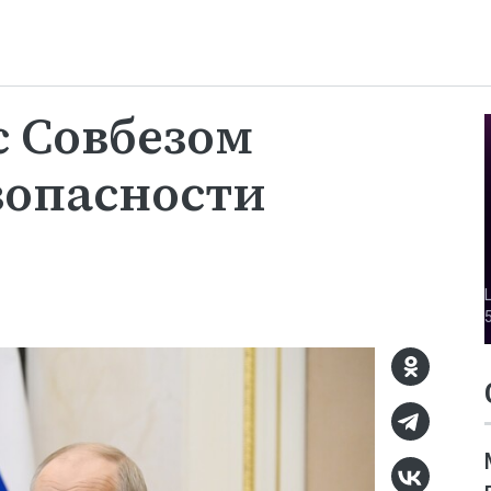
с Совбезом
зопасности