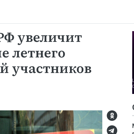
РФ увеличит
е летнего
ей участников