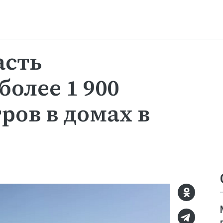
асть
олее 1 900
ров в домах в