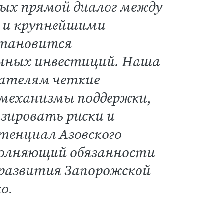
рых прямой диалог между
м и крупнейшими
тановится
очных инвестиций. Наша
мателям четкие
механизмы поддержки,
зировать риски и
тенциал Азовского
полняющий обязанности
 развития Запорожской
о.