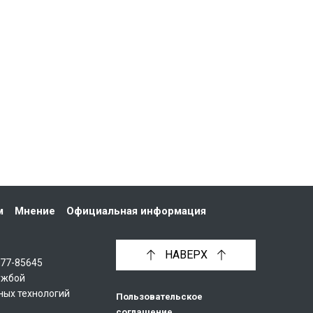
м
Мнение
Официальная информация
НАВЕРХ
С77-85645
ужбой
ных технологий
Пользовательское
соглашение