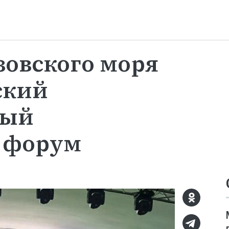
зовского моря
ский
ный
 форум