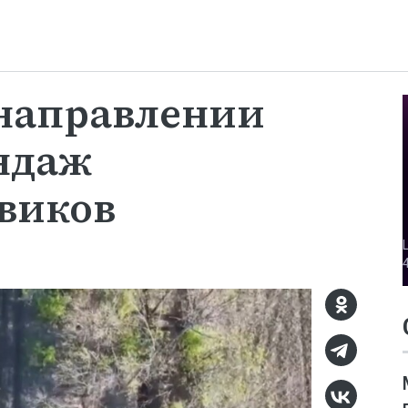
 направлении
ндаж
виков