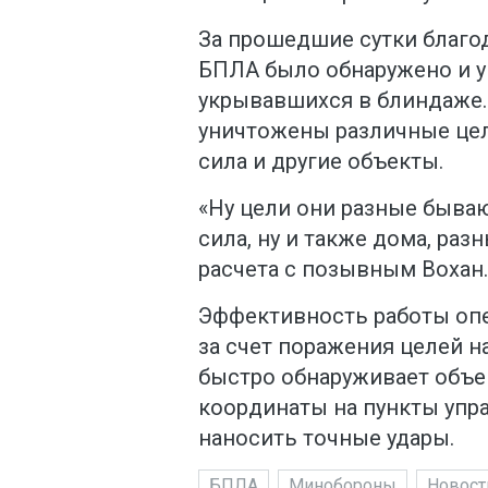
За прошедшие сутки благо
БПЛА было обнаружено и у
укрывавшихся в блиндаже. 
уничтожены различные цели
сила и другие объекты.
«Ну цели они разные бываю
сила, ну и также дома, раз
расчета с позывным Вохан.
Эффективность работы опе
за счет поражения целей н
быстро обнаруживает объе
координаты на пункты упра
наносить точные удары.
БПЛА
Минобороны
Новост