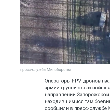
пресс-служба Минобороны
Операторы FPV-дронов гва
армии группировки войск 
направлении Запорожской 
находившимися там боевик
сообщили в пресс-службе