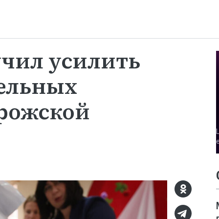
чил усилить
тельных
орожской