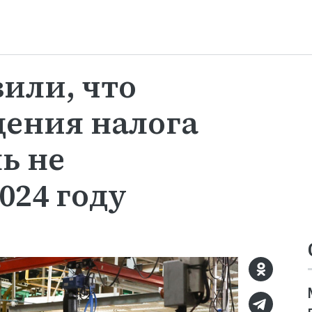
или, что
дения налога
ь не
024 году