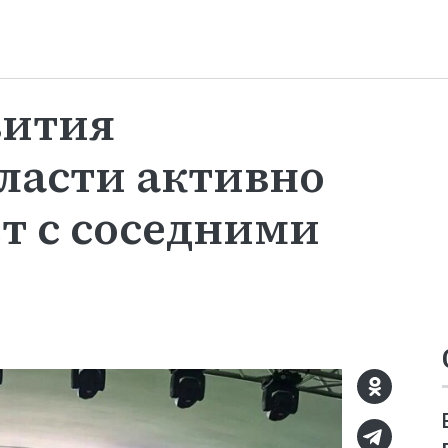
вития
ласти активно
т с соседними