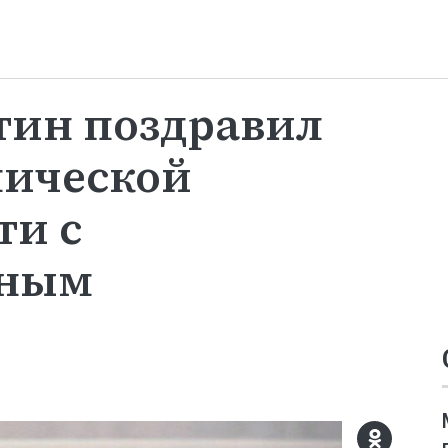
ин поздравил
мической
и с
ьным