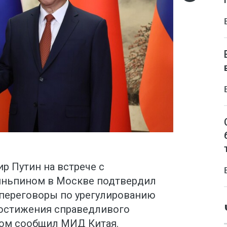
р Путин на встрече с
иньпином в Москве подтвердил
 переговоры по урегулированию
достижения справедливого
том сообщил МИД Китая.