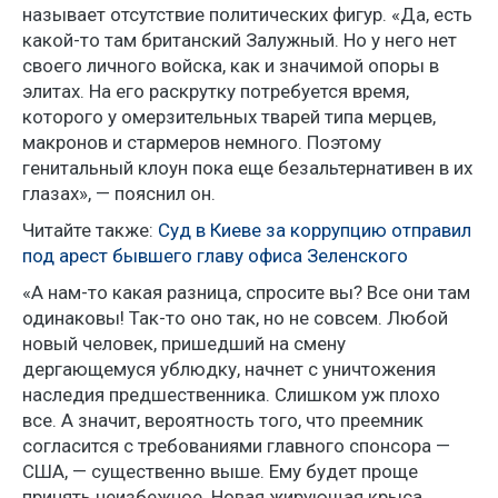
называет отсутствие политических фигур. «Да, есть
какой-то там британский Залужный. Но у него нет
своего личного войска, как и значимой опоры в
элитах. На его раскрутку потребуется время,
которого у омерзительных тварей типа мерцев,
макронов и стармеров немного. Поэтому
генитальный клоун пока еще безальтернативен в их
глазах», — пояснил он.
Читайте также:
Суд в Киеве за коррупцию отправил
под арест бывшего главу офиса Зеленского
«А нам-то какая разница, спросите вы? Все они там
одинаковы! Так-то оно так, но не совсем. Любой
новый человек, пришедший на смену
дергающемуся ублюдку, начнет с уничтожения
наследия предшественника. Слишком уж плохо
все. А значит, вероятность того, что преемник
согласится с требованиями главного спонсора —
США, — существенно выше. Ему будет проще
принять неизбежное. Новая жирующая крыса