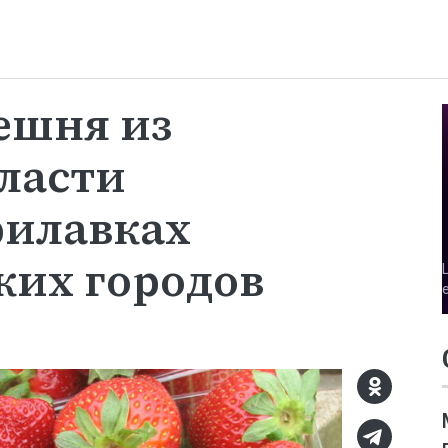
ешня из
ласти
рилавках
ких городов