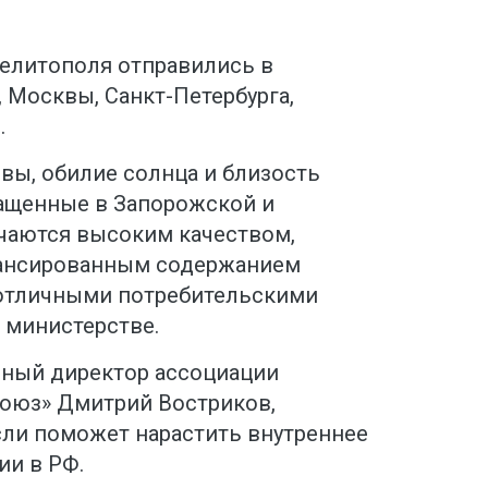
Мелитополя отправились в
 Москвы, Санкт-Петербурга,
.
вы, обилие солнца и близость
ращенные в Запорожской и
ичаются высоким качеством,
ансированным содержанием
м отличными потребительскими
 министерстве.
ьный директор ассоциации
оюз» Дмитрий Востриков,
сли поможет нарастить внутреннее
ии в РФ.