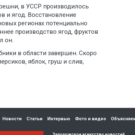
решни, в УССР производилось
ов и ягод. Восстановление
 новых регионах потенциально
ннее производство ягод, фруктов
л он.
бники в области завершен. Скоро
персиков, яблок, груш и слив,
Новости
Статьи
Интервью
Фото и видео
Объясняе
Запорожское агентство новостей