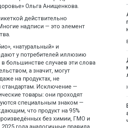
доровье» Ольга Анищенкова.
тикеткой действительно
Многие надписи — это элемент
тва.
био», «натуральный» и
здают у потребителей иллюзию
 в большинстве случаев эти слова
льством, а значит, могут
аже на продуктах, не
 стандартам. Исключение —
ческие товары: они проходят
руются специальным знаком —
дающим, что продукт на 95%
произведённых без химии, ГМО и
я 2025 года аналогичные правила