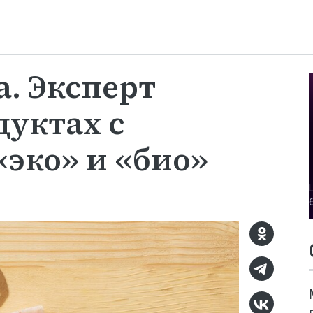
. Эксперт
дуктах с
эко» и «био»