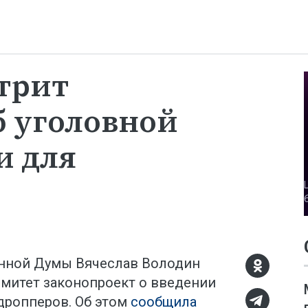
трит
б уголовной
и для
енной Думы Вячеслав Володин
митет законопроект о введении
дропперов. Об этом
сообщила