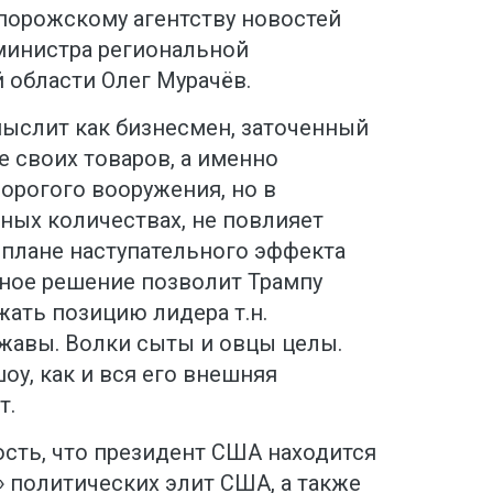
апорожскому агентству новостей
 министра региональной
 области Олег Мурачёв.
мыслит как бизнесмен, заточенный
 своих товаров, а именно
орогого вооружения, но в
ных количествах, не повлияет
 плане наступательного эффекта
нное решение позволит Трампу
жать позицию лидера т.н.
жавы. Волки сыты и овцы целы.
оу, как и вся его внешняя
т.
ость, что президент США находится
 политических элит США, а также