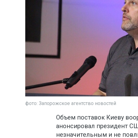
фото: Запорожское агентство новостей
Объем поставок Киеву воо
анонсировал президент СШ
незначительным и не повл