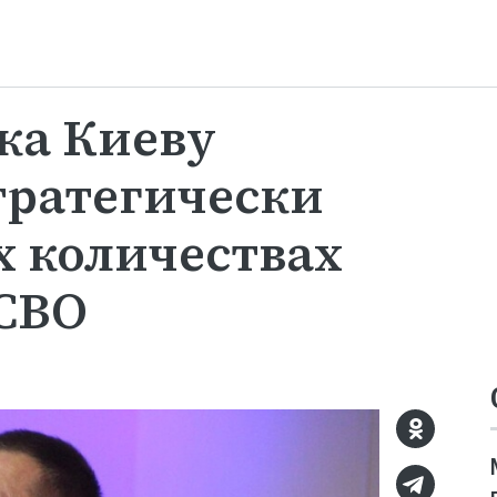
ка Киеву
тратегически
 количествах
 СВО