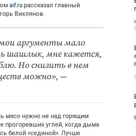
том
aif.ru
рассказал главный
горь Вихлянов.
 мои аргументы мало
ь шашлык, мне кажется,
блю. Но снизить в нем
ществ можно», —
ть мясо нужно не над горящим
же прогоревших углей, когда дыма
ись белой «сединой». Лучше