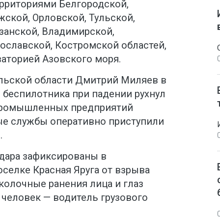
рриториями Белгородской,
жской, Орловской, Тульской,
занской, Владимирской,
рославской, Костромской областей,
ваторией Азовского моря.
ульской области Дмитрий Миляев в
 беспилотника при падении рухнул
 промышленных предприятий
ые службы оперативно приступили
.
дара зафиксированы в
оселке Красная Яруга от взрыва
колочные ранения лица и глаз
 человек — водитель грузового