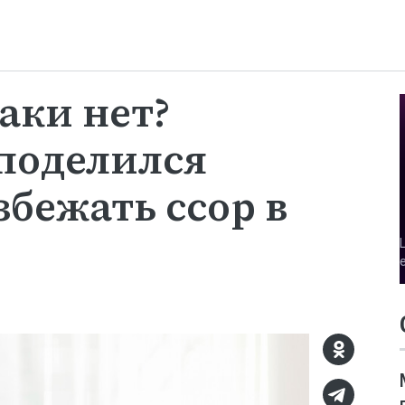
раки нет?
поделился
збежать ссор в